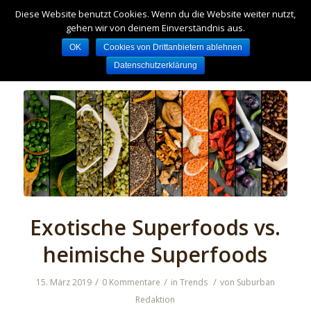
Diese Website benutzt Cookies. Wenn du die Website weiter nutzt,
gehen wir von deinem Einverständnis aus.
OK
Cookies von Drittanbietern ablehnen
Datenschutzerklärung
Exotische Superfoods vs.
heimische Superfoods
/
/
/
15. März 2019
0 Kommentare
in
Trends
von
Suburban
Redaktion